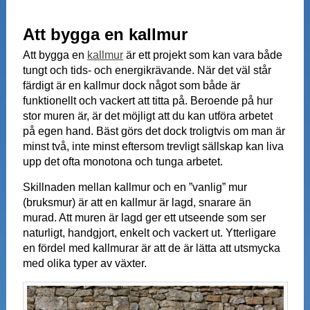
Att bygga en kallmur
Att bygga en
kallmur
är ett projekt som kan vara både
tungt och tids- och energikrävande. När det väl står
färdigt är en kallmur dock något som både är
funktionellt och vackert att titta på. Beroende på hur
stor muren är, är det möjligt att du kan utföra arbetet
på egen hand. Bäst görs det dock troligtvis om man är
minst två, inte minst eftersom trevligt sällskap kan liva
upp det ofta monotona och tunga arbetet.
Skillnaden mellan kallmur och en ”vanlig” mur
(bruksmur) är att en kallmur är lagd, snarare än
murad. Att muren är lagd ger ett utseende som ser
naturligt, handgjort, enkelt och vackert ut. Ytterligare
en fördel med kallmurar är att de är lätta att utsmycka
med olika typer av växter.