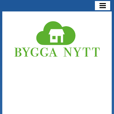
BYGGA NYTT
BYGGA NYTT ELLER RENOVERA
KOSTNADER
NÅGRA SAKER ATT TÄNKA PÅ
BLOGG