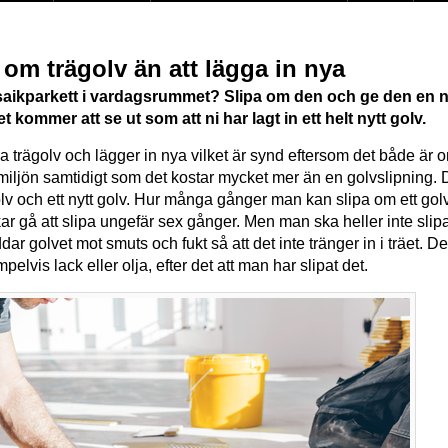
a om trägolv än att lägga in nya
osaikparkett i vardagsrummet? Slipa om den och ge den en n
 kommer att se ut som att ni har lagt in ett helt nytt golv.
 trägolv och lägger in nya vilket är synd eftersom det både är 
miljön samtidigt som det kostar mycket mer än en golvslipning. De
golv och ett nytt golv. Hur många gånger man kan slipa om ett golv 
ar gå att slipa ungefär sex gånger. Men man ska heller inte slipa
dar golvet mot smuts och fukt så att det inte tränger in i träet. 
lvis lack eller olja, efter det att man har slipat det.