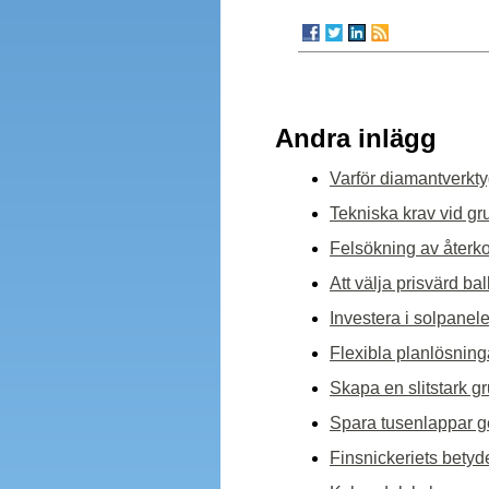
Andra inlägg
Varför diamantverkty
Tekniska krav vid gr
Felsökning av återk
Att välja prisvärd b
Investera i solpanele
Flexibla planlösning
Skapa en slitstark g
Spara tusenlappar ge
Finsnickeriets betyde