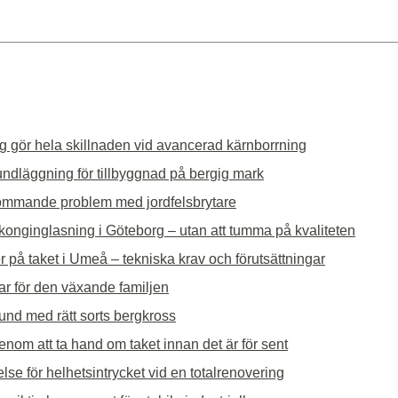
g gör hela skillnaden vid avancerad kärnborrning
undläggning för tillbyggnad på bergig mark
ommande problem med jordfelsbrytare
alkonginglasning i Göteborg – utan att tumma på kvaliteten
r på taket i Umeå – tekniska krav och förutsättningar
ar för den växande familjen
rund med rätt sorts bergkross
nom att ta hand om taket innan det är för sent
lse för helhetsintrycket vid en totalrenovering