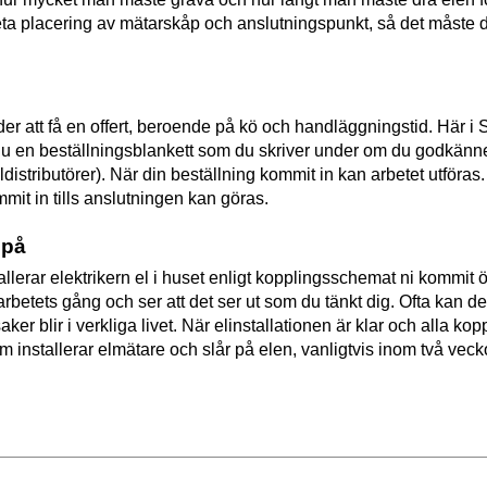
eta placering av mätarskåp och anslutningspunkt, så det måste
der att få en offert, beroende på kö och handläggningstid. Här i
 du en beställningsblankett som du skriver under om du godkänner
 eldistributörer). När din beställning kommit in kan arbetet utföras.
mmit in tills anslutningen kan göras.
 på
allerar elektrikern el i huset enligt kopplingsschemat ni kommit
 arbetets gång och ser att det ser ut som du tänkt dig. Ofta kan 
er blir i verkliga livet. När elinstallationen är klar och alla kop
m installerar elmätare och slår på elen, vanligtvis inom två vecko