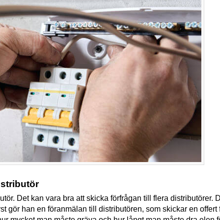
stributör
tör. Det kan vara bra att skicka förfrågan till flera distributörer.
st gör han en föranmälan till distributören, som skickar en offert
hur mycket man måste gräva och hur långt man måste dra elen för