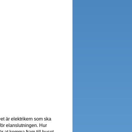
 Det är elektrikern som ska
 för elanslutningen. Hur
 at komma fram till huset.