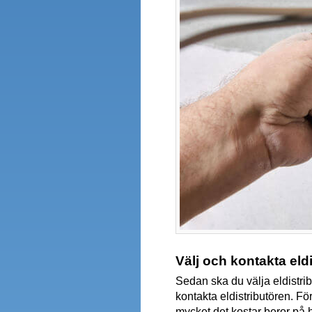
Välj och kontakta eldi
Sedan ska du välja eldistribu
kontakta eldistributören. För
mycket det kostar beror på 