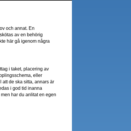
lov och annat. En
d skötas av en behörig
nkte här gå igenom några
tag i taket, placering av
kopplingsschema, eller
l att de ska sitta, annars är
eredas i god tid inanna
, men har du anlitat en egen