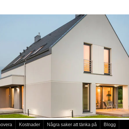
novera
Kostnader
Några saker att tänka på
Blogg