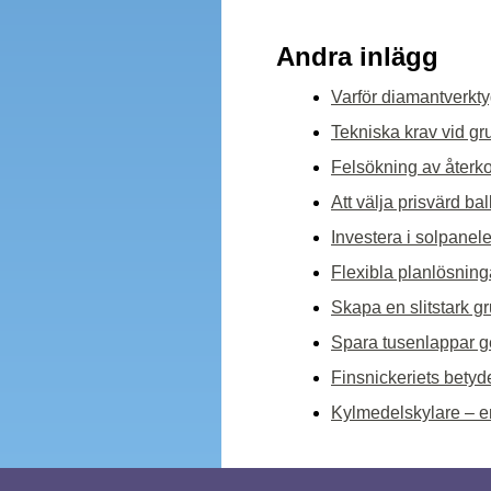
Andra inlägg
Varför diamantverkty
Tekniska krav vid gr
Felsökning av återk
Att välja prisvärd b
Investera i solpanele
Flexibla planlösning
Skapa en slitstark g
Spara tusenlappar ge
Finsnickeriets betyde
Kylmedelskylare – en