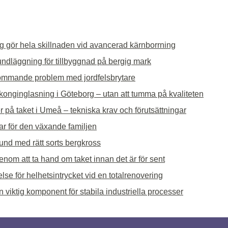
g gör hela skillnaden vid avancerad kärnborrning
undläggning för tillbyggnad på bergig mark
ommande problem med jordfelsbrytare
alkonginglasning i Göteborg – utan att tumma på kvaliteten
r på taket i Umeå – tekniska krav och förutsättningar
ar för den växande familjen
rund med rätt sorts bergkross
nom att ta hand om taket innan det är för sent
lse för helhetsintrycket vid en totalrenovering
 viktig komponent för stabila industriella processer