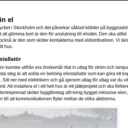
in el
cket i Stockholm och det påverkar såklart kötider på byggnads
 att glömma bort är den för anslutning till elnätet. Den ska allti
också är den som sköter kontakterna med eldistributören. Vi tä
itt hus.
stallatör
en kanske utifrån era önskemål ritat in uttag för ström och lamput
ästa steg är att anlita en behörig elinstallatör som kan göra ett 
n. Sitt ner med elektrikern och gå igenom uttag för uttag var du vil
tånd. Att installera el i ett helt hus är ett jätteprojekt och ska förb
lentreprenad sköter byggföretag allt kring bygget inklusive elen
 ser till att kommunikationen flyter mellan de olika aktörerna.