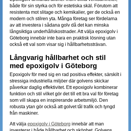
både för sin styrka och för estetiska skäl. Förutom att
resistenta mot slitage och kemikalier, ger de också en
modern och stilren yta. Många företag ser fördelarna
av att investera i sådana golv då det kan minska
långsiktiga underhållskostnader. Att välja epoxigolv i
Göteborg innebär inte bara en praktisk lösning utan
också ett val som visar sig i hållbarhetssträvan.
Långvarig hållbarhet och stil
med epoxigolv i Göteborg
Epoxigolv för med sig en rad positiva effekter, särskilt i
stressiga industriella miljöer där golvens skickar
påverkar daglig effektivitet. Ett epoxigolv kombinerar
funktion och stil vilket gör det till ett bra val för företag
som vill skapa en inspirerande arbetsmiljö. Den
robusta ytan gör också att golvet tål trafik och tyngd
från maskiner.
Att välja
epoxigolv i Göteborg
innebär att man
investerar i både hållbarhet och skönhet. Golvens