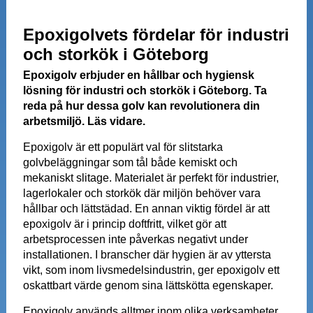
Epoxigolvets fördelar för industri
och storkök i Göteborg
Epoxigolv erbjuder en hållbar och hygiensk
lösning för industri och storkök i Göteborg. Ta
reda på hur dessa golv kan revolutionera din
arbetsmiljö. Läs vidare.
Epoxigolv är ett populärt val för slitstarka
golvbeläggningar som tål både kemiskt och
mekaniskt slitage. Materialet är perfekt för industrier,
lagerlokaler och storkök där miljön behöver vara
hållbar och lättstädad. En annan viktig fördel är att
epoxigolv är i princip doftfritt, vilket gör att
arbetsprocessen inte påverkas negativt under
installationen. I branscher där hygien är av yttersta
vikt, som inom livsmedelsindustrin, ger epoxigolv ett
oskattbart värde genom sina lättskötta egenskaper.
Epoxigolv används alltmer inom olika verksamheter,