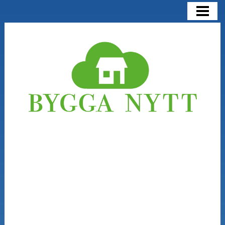
BYGGA NYTT
BYGGA NYTT ELLER RENOVERA
KOSTNADER
NÅGRA SAKER ATT TÄNKA PÅ
BLOGG