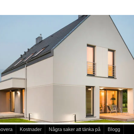
novera
Kostnader
Några saker att tänka på
Blogg