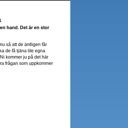
a
gen hand. Det är en stor
u så att de äntligen får
a de få tjäna lite egna
 Ni kommer ju på det här
n stora frågan som uppkommer