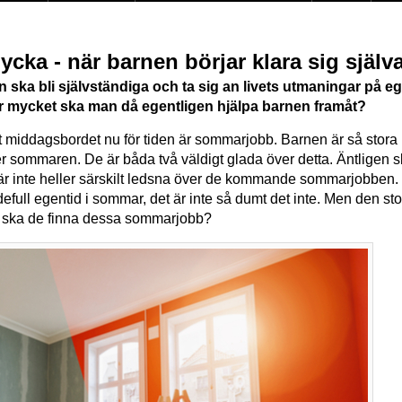
lycka - när barnen börjar klara sig själv
nen ska bli självständiga och ta sig an livets utmaningar på e
ur mycket ska man då egentligen hjälpa barnen framåt?
 middagsbordet nu för tiden är sommarjobb. Barnen är så stora n
r sommaren. De är båda två väldigt glada över detta. Äntligen sk
är inte heller särskilt ledsna över de kommande sommarjobben.
e värdefull egentid i sommar, det är inte så dumt det inte. Men de
var ska de finna dessa sommarjobb?