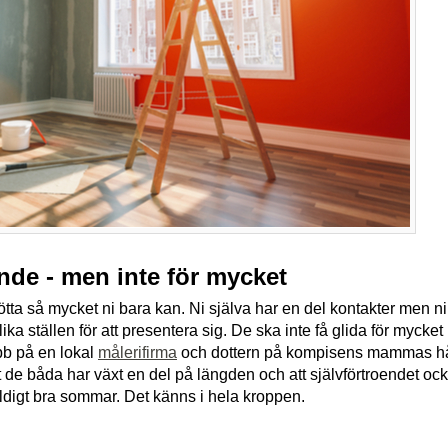
tande - men inte för mycket
ötta så mycket ni bara kan. Ni själva har en del kontakter men ni 
ka ställen för att presentera sig. De ska inte få glida för mycket 
bb på en lokal
målerifirma
och dottern på kompisens mammas hår
de båda har växt en del på längden och att självförtroendet också 
ldigt bra sommar. Det känns i hela kroppen.