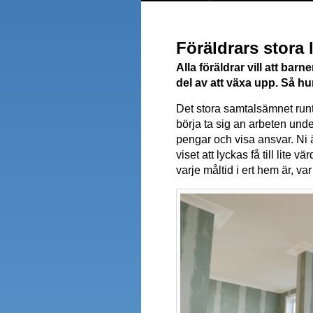
Föräldrars stora 
Alla föräldrar vill att bar
del av att växa upp. Så h
Det stora samtalsämnet runt
börja ta sig an arbeten unde
pengar och visa ansvar. Ni 
viset att lyckas få till lit
varje måltid i ert hem är, 