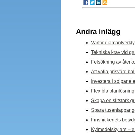
Andra inlägg
Varför diamantverkty
Tekniska krav vid gr
Felsökning av återk
Att välja prisvärd b
Investera i solpanele
Flexibla planlösning
Skapa en slitstark g
Spara tusenlappar ge
Finsnickeriets betyde
Kylmedelskylare – en