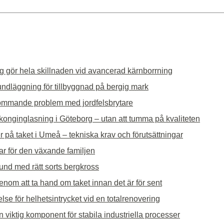
g gör hela skillnaden vid avancerad kärnborrning
undläggning för tillbyggnad på bergig mark
ommande problem med jordfelsbrytare
alkonginglasning i Göteborg – utan att tumma på kvaliteten
r på taket i Umeå – tekniska krav och förutsättningar
ar för den växande familjen
rund med rätt sorts bergkross
nom att ta hand om taket innan det är för sent
lse för helhetsintrycket vid en totalrenovering
 viktig komponent för stabila industriella processer