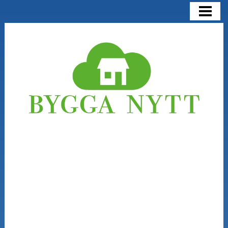
BYGGA NYTT
BYGGA NYTT ELLER RENOVERA
KOSTNADER
NÅGRA SAKER ATT TÄNKA PÅ
BLOGG