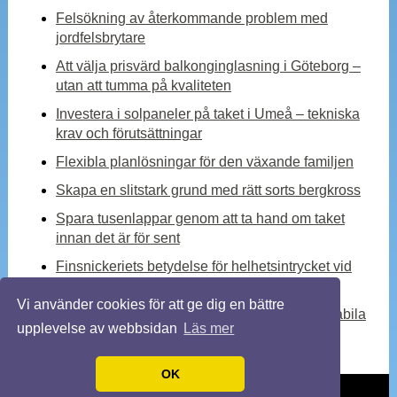
Felsökning av återkommande problem med
jordfelsbrytare
Att välja prisvärd balkonginglasning i Göteborg –
utan att tumma på kvaliteten
Investera i solpaneler på taket i Umeå – tekniska
krav och förutsättningar
Flexibla planlösningar för den växande familjen
Skapa en slitstark grund med rätt sorts bergkross
Spara tusenlappar genom att ta hand om taket
innan det är för sent
Finsnickeriets betydelse för helhetsintrycket vid
en totalrenovering
Vi använder cookies för att ge dig en bättre
Kylmedelskylare – en viktig komponent för stabila
upplevelse av webbsidan
Läs mer
industriella processer
OK
© 2026 Bygganytt.biz. Alla rättigheter förbehållna.