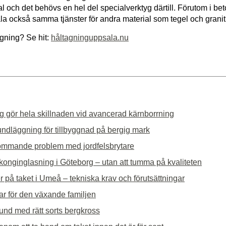
l och det behövs en hel del specialverktyg därtill. Förutom i be
la också samma tjänster för andra material som tegel och granit.
gning? Se hit:
håltagninguppsala.nu
g gör hela skillnaden vid avancerad kärnborrning
undläggning för tillbyggnad på bergig mark
ommande problem med jordfelsbrytare
alkonginglasning i Göteborg – utan att tumma på kvaliteten
r på taket i Umeå – tekniska krav och förutsättningar
ar för den växande familjen
rund med rätt sorts bergkross