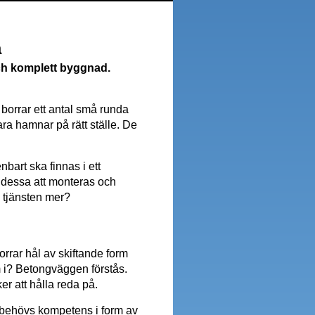
a
ch komplett byggnad.
borrar ett antal små runda
ara hamnar på rätt ställe. De
art ska finnas i ett
 dessa att monteras och
 tjänsten mer?
rrar hål av skiftande form
 i? Betongväggen förstås.
er att hålla reda på.
t behövs kompetens i form av