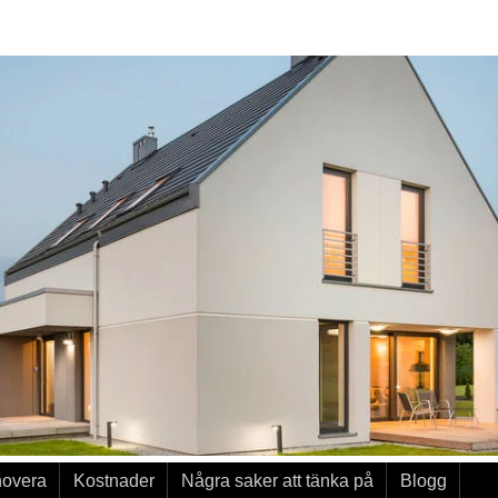
novera
Kostnader
Några saker att tänka på
Blogg