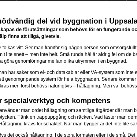
nödvändig del vid byggnation i Uppsal
 skapas de förutsättningar som behövs för en fungerande o
p finns att tillgå, givetvis.
tolkas vitt. Ser man framför sig någon person som omsorgsfullt 
t lite snett – men inte helt. Små runda hål är aldrig fel om de b
a göra genomföringar mellan olika utrymmen i en byggnad.
 har saker som el- och datakablar eller VA-system som inte enb
i ett genomgripande system för hela byggnaden. Senare kommer
kras men först behövs naturligtvis – håltagning. Men var behövs
r specialverktyg och kompetens
at använder man ordet håltagning om samtliga åtgärder där man bo
ngstycken. Tänk en trappuppgång och räcken. Vad fäster man dem
åltagning krävs för schaktet. När man bygger är det inte lite sak
vs det också håltagning. I de stora formaten eller i de små. De