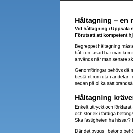
Håltagning – en 
Vid håltagning i Uppsala
Förutsatt att kompetent hjäl
Begreppet håltagning måste 
hål i en fasad har man kommi
används när man senare sk
Genomföringar behövs då man
bestämt rum utan är delar 
sedan på olika sätt brandsä
Håltagning kräve
Enkelt uttryckt och förklar
och storlek i färdiga beto
Ska fastigheten ha hissar? H
Där det byggs i betong behö