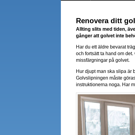
Renovera ditt go
Allting slits med tiden, äv
gånger att golvet inte beh
Har du ett äldre bevarat trä
och fortsätt ta hand om det.
missfärgningar på golvet.
Hur djupt man ska slipa är b
Golvslipningen måste göras p
instruktionerna noga. Har m