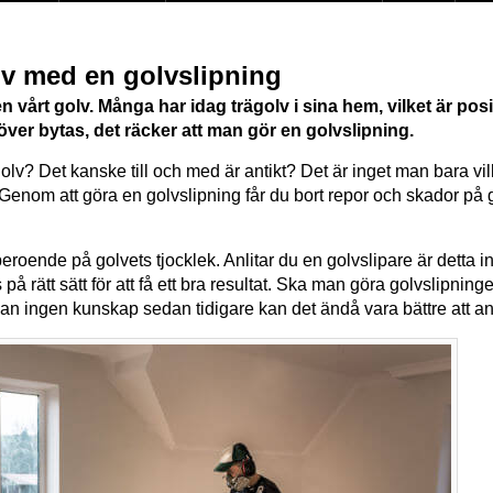
lv med en golvslipning
en vårt golv. Många har idag trägolv i sina hem, vilket är pos
över bytas, det räcker att man gör en golvslipning.
golv? Det kanske till och med är antikt? Det är inget man bara vi
 Genom att göra en golvslipning får du bort repor och skador på 
eroende på golvets tjocklek. Anlitar du en golvslipare är detta 
å rätt sätt för att få ett bra resultat. Ska man göra golvslipning
an ingen kunskap sedan tidigare kan det ändå vara bättre att an