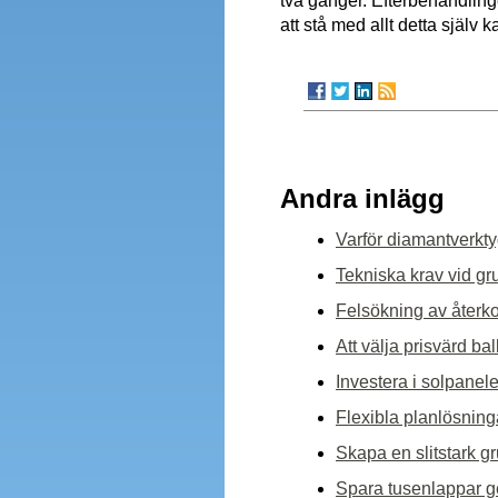
två gånger. Efterbehandlingen
att stå med allt detta själv
Andra inlägg
Varför diamantverkty
Tekniska krav vid gr
Felsökning av återk
Att välja prisvärd b
Investera i solpanele
Flexibla planlösning
Skapa en slitstark g
Spara tusenlappar ge