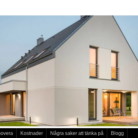
novera
Kostnader
Några saker att tänka på
Blogg