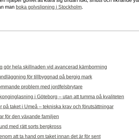
 hjälper golvet att klara sig undan fukt, smuts och liknande yttre
 kan man
boka golvslipning i Stockholm
.
g gör hela skillnaden vid avancerad kärnborrning
undläggning för tillbyggnad på bergig mark
ommande problem med jordfelsbrytare
alkonginglasning i Göteborg – utan att tumma på kvaliteten
r på taket i Umeå – tekniska krav och förutsättningar
ar för den växande familjen
rund med rätt sorts bergkross
nom att ta hand om taket innan det är för sent