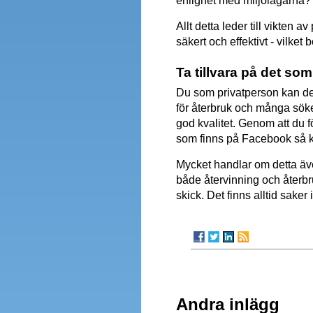
enlighet med miljölagarna? 
Allt detta leder till vikten 
säkert och effektivt - vilk
Ta tillvara på det so
Du som privatperson kan del
för återbruk och många söker
god kvalitet. Genom att du f
som finns på Facebook så k
Mycket handlar om detta äve
både återvinning och återbru
skick. Det finns alltid saker
Andra inlägg