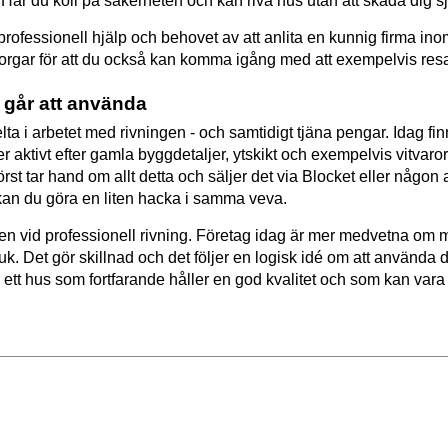
Har du koll på säkerheten och kan riva hus utan att skada dig s
av professionell hjälp och behovet av att anlita en kunnig firma i
et borgar för att du också kan komma igång med att exempelvis re
m går att använda
ta i arbetet med rivningen - och samtidigt tjäna pengar. Idag f
 aktivt efter gamla byggdetaljer, ytskikt och exempelvis vitvaror
örst tar hand om allt detta och säljer det via Blocket eller någo
an du göra en liten hacka i samma veva.
n vid professionell rivning. Företag idag är mer medvetna om m
k. Det gör skillnad och det följer en logisk idé om att använda de
 i ett hus som fortfarande håller en god kvalitet och som kan vara t