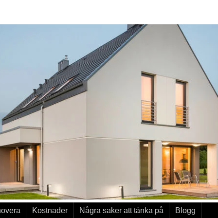
novera
Kostnader
Några saker att tänka på
Blogg