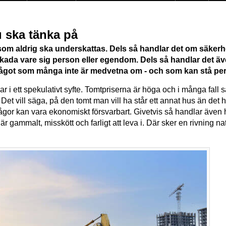
u ska tänka på
om aldrig ska underskattas. Dels så handlar det om säkerhe
t skada vare sig person eller egendom. Dels så handlar det 
. Något som många inte är medvetna om - och som kan stå per
r i ett spekulativt syfte. Tomtpriserna är höga och i många fall
et vill säga, på den tomt man vill ha står ett annat hus än de
 frågor kan vara ekonomiskt försvarbart. Givetvis så handlar även
är gammalt, misskött och farligt att leva i. Där sker en rivning n