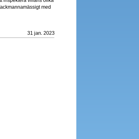
tt inspektera villans olika
as fackmannamässigt med
31 jan. 2023