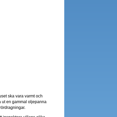
huset ska vara varmt och
yta ut en gammal oljepanna
ördragningar.