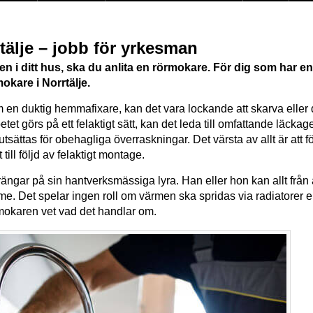
tälje – jobb för yrkesman
n i ditt hus, ska du anlita en rörmokare. För dig som har en 
mokare i Norrtälje.
 en duktig hemmafixare, kan det vara lockande att skarva eller
etet görs på ett felaktigt sätt, kan det leda till omfattande läck
tsättas för obehagliga överraskningar. Det värsta av allt är att 
till följd av felaktigt montage.
gar på sin hantverksmässiga lyra. Han eller hon kan allt från att 
rme. Det spelar ingen roll om värmen ska spridas via radiatorer 
mokaren vet vad det handlar om.