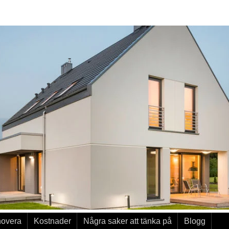
novera
Kostnader
Några saker att tänka på
Blogg