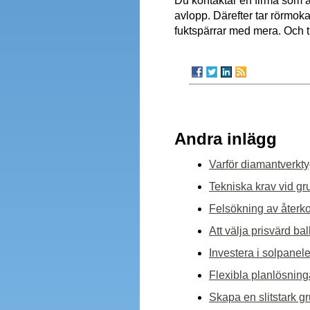
Du kontaktar en firma som ä
avlopp. Därefter tar rörmo
fuktspärrar med mera. Och til
Andra inlägg
Varför diamantverkty
Tekniska krav vid gr
Felsökning av återk
Att välja prisvärd b
Investera i solpanele
Flexibla planlösning
Skapa en slitstark g