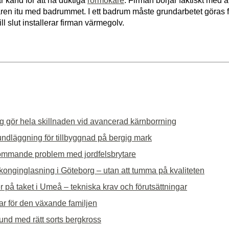
r känd för att ha duktiga
rörmokare
. Firman börjar faktiskt med a
karen itu med badrummet. I ett badrum måste grundarbetet gör
l slut installerar firman värmegolv.
g gör hela skillnaden vid avancerad kärnborrning
undläggning för tillbyggnad på bergig mark
ommande problem med jordfelsbrytare
alkonginglasning i Göteborg – utan att tumma på kvaliteten
r på taket i Umeå – tekniska krav och förutsättningar
ar för den växande familjen
rund med rätt sorts bergkross