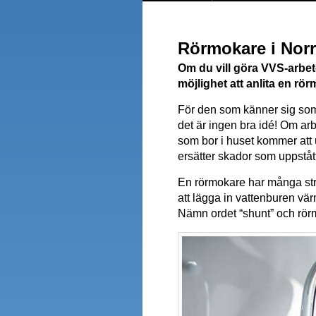
Rörmokare i Norr
Om du vill göra VVS-arbete
möjlighet att anlita en rör
För den som känner sig som
det är ingen bra idé! Om arb
som bor i huset kommer att u
ersätter skador som uppstått 
En rörmokare har många strän
att lägga in vattenburen vä
Nämn ordet “shunt” och rör