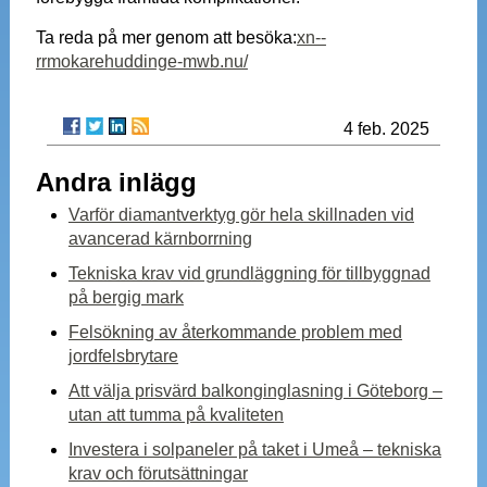
Ta reda på mer genom att besöka:
xn--
rrmokarehuddinge-mwb.nu/
4 feb. 2025
Andra inlägg
Varför diamantverktyg gör hela skillnaden vid
avancerad kärnborrning
Tekniska krav vid grundläggning för tillbyggnad
på bergig mark
Felsökning av återkommande problem med
jordfelsbrytare
Att välja prisvärd balkonginglasning i Göteborg –
utan att tumma på kvaliteten
Investera i solpaneler på taket i Umeå – tekniska
krav och förutsättningar