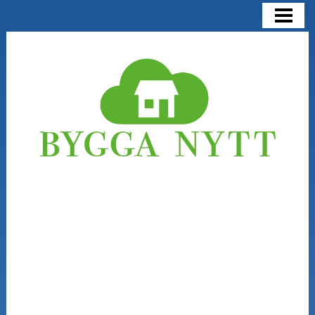
BYGGA NYTT
BYGGA NYTT ELLER RENOVERA
KOSTNADER
NÅGRA SAKER ATT TÄNKA PÅ
BLOGG