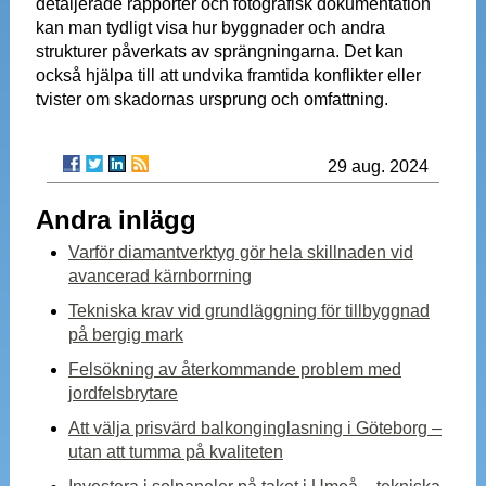
detaljerade rapporter och fotografisk dokumentation
kan man tydligt visa hur byggnader och andra
strukturer påverkats av sprängningarna. Det kan
också hjälpa till att undvika framtida konflikter eller
tvister om skadornas ursprung och omfattning.
29 aug. 2024
Andra inlägg
Varför diamantverktyg gör hela skillnaden vid
avancerad kärnborrning
Tekniska krav vid grundläggning för tillbyggnad
på bergig mark
Felsökning av återkommande problem med
jordfelsbrytare
Att välja prisvärd balkonginglasning i Göteborg –
utan att tumma på kvaliteten