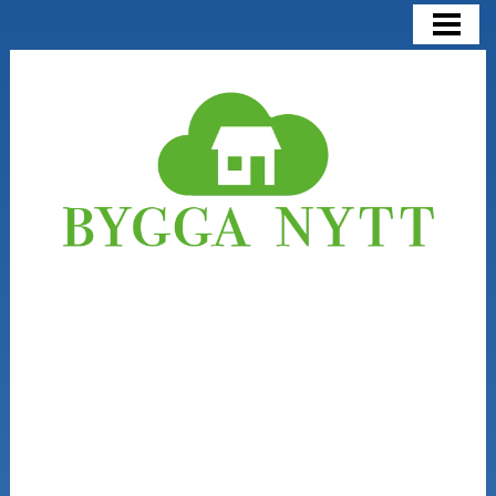
BYGGA NYTT
BYGGA NYTT ELLER RENOVERA
KOSTNADER
NÅGRA SAKER ATT TÄNKA PÅ
BLOGG