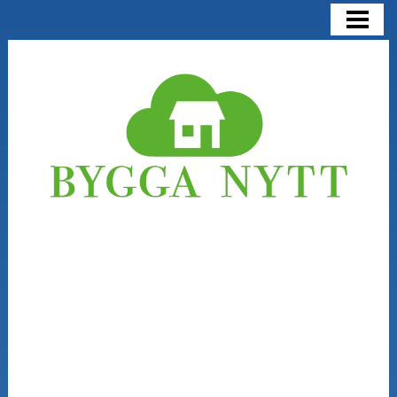
BYGGA NYTT
BYGGA NYTT ELLER RENOVERA
KOSTNADER
NÅGRA SAKER ATT TÄNKA PÅ
BLOGG