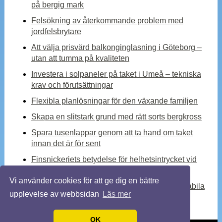
på bergig mark
Felsökning av återkommande problem med
jordfelsbrytare
Att välja prisvärd balkonginglasning i Göteborg –
utan att tumma på kvaliteten
Investera i solpaneler på taket i Umeå – tekniska
krav och förutsättningar
Flexibla planlösningar för den växande familjen
Skapa en slitstark grund med rätt sorts bergkross
Spara tusenlappar genom att ta hand om taket
innan det är för sent
Finsnickeriets betydelse för helhetsintrycket vid
en totalrenovering
Vi använder cookies för att ge dig en bättre
Kylmedelskylare – en viktig komponent för stabila
upplevelse av webbsidan
Läs mer
industriella processer
OK