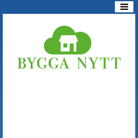
BYGGA NYTT
BYGGA NYTT ELLER RENOVERA
KOSTNADER
NÅGRA SAKER ATT TÄNKA PÅ
BLOGG