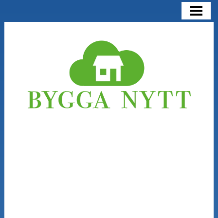
BYGGA NYTT
BYGGA NYTT ELLER RENOVERA
KOSTNADER
NÅGRA SAKER ATT TÄNKA PÅ
BLOGG