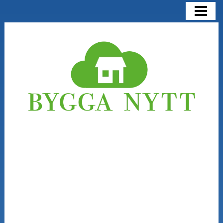
BYGGA NYTT
BYGGA NYTT ELLER RENOVERA
KOSTNADER
NÅGRA SAKER ATT TÄNKA PÅ
BLOGG