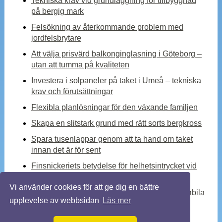
Tekniska krav vid grundläggning för tillbyggnad
på bergig mark
Felsökning av återkommande problem med
jordfelsbrytare
Att välja prisvärd balkonginglasning i Göteborg –
utan att tumma på kvaliteten
Investera i solpaneler på taket i Umeå – tekniska
krav och förutsättningar
Flexibla planlösningar för den växande familjen
Skapa en slitstark grund med rätt sorts bergkross
Spara tusenlappar genom att ta hand om taket
innan det är för sent
Finsnickeriets betydelse för helhetsintrycket vid
en totalrenovering
Vi använder cookies för att ge dig en bättre
Kylmedelskylare – en viktig komponent för stabila
upplevelse av webbsidan
Läs mer
industriella processer