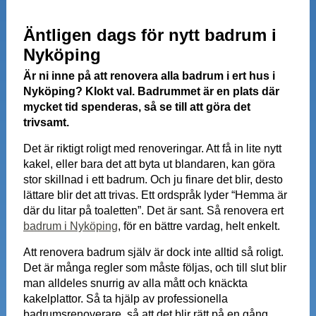
Äntligen dags för nytt badrum i
Nyköping
Är ni inne på att renovera alla badrum i ert hus i
Nyköping? Klokt val. Badrummet är en plats där
mycket tid spenderas, så se till att göra det
trivsamt.
Det är riktigt roligt med renoveringar. Att få in lite nytt
kakel, eller bara det att byta ut blandaren, kan göra
stor skillnad i ett badrum. Och ju finare det blir, desto
lättare blir det att trivas. Ett ordspråk lyder “Hemma är
där du litar på toaletten”. Det är sant. Så renovera ert
badrum i Nyköping
, för en bättre vardag, helt enkelt.
Att renovera badrum själv är dock inte alltid så roligt.
Det är många regler som måste följas, och till slut blir
man alldeles snurrig av alla mått och knäckta
kakelplattor. Så ta hjälp av professionella
badrumsrenoverare, så att det blir rätt på en gång.