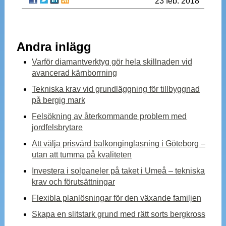
23 feb. 2018
Andra inlägg
Varför diamantverktyg gör hela skillnaden vid
avancerad kärnborrning
Tekniska krav vid grundläggning för tillbyggnad
på bergig mark
Felsökning av återkommande problem med
jordfelsbrytare
Att välja prisvärd balkonginglasning i Göteborg –
utan att tumma på kvaliteten
Investera i solpaneler på taket i Umeå – tekniska
krav och förutsättningar
Flexibla planlösningar för den växande familjen
Skapa en slitstark grund med rätt sorts bergkross