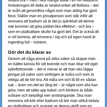
relativt bra – men i lika många slutar i en ren katastrof.
Anledningen till detta är relativt enkel att förklara – det
är svårt att genomföra något som man aldrig har gjort
förut. Ställer man en privatperson som står inför att
renovera ett badrum så är det ju självklart att denne
inte kommer att göra jobbet lika effektivt – och bra –
som en plattsättare skulle ha gjort det. Det är också dit
vi vill komma, att renovera i sig och på egen hand är
ingenting fult – tvärtom.
Gör det du klarar av
Genom att våga prova på olika saker så skapar man
en bättre känsla för sitt boende och man ökar sitt eget
självförtroende – det vi menar är att man ska lägga
pengar på saker som verkligen är svåra och som är
viktiga att de blir bra. Att måla om och få till en sådan
sak – även om det tar lång tid – är något som alla kan
göra, men att sätta upp kakel- och klinkers är både
svårare och betydligt mer ansträngande. Ska man
renovera sitt kök eller badrum så bör man alltså betala
en plattsättare och snarare se denna utgift som en