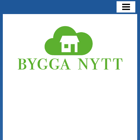
BYGGA NYTT
BYGGA NYTT ELLER RENOVERA
KOSTNADER
NÅGRA SAKER ATT TÄNKA PÅ
BLOGG