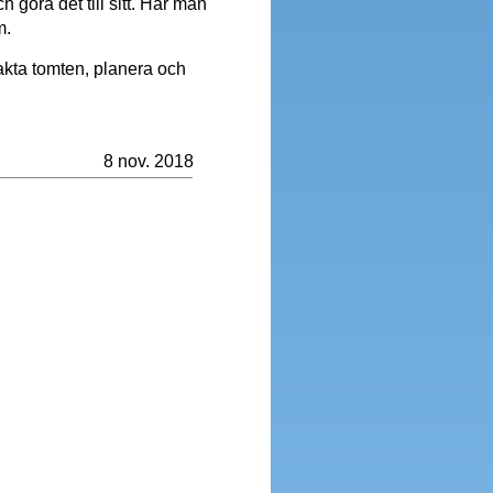
ch göra det till sitt. Har man
m.
hakta tomten, planera och
8 nov. 2018