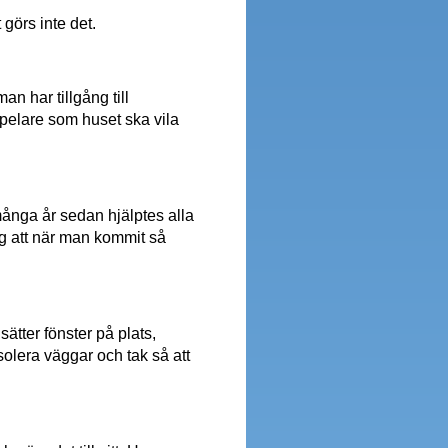
 görs inte det.
an har tillgång till
 pelare som huset ska vila
många år sedan hjälptes alla
såg att när man kommit så
ätter fönster på plats,
olera väggar och tak så att