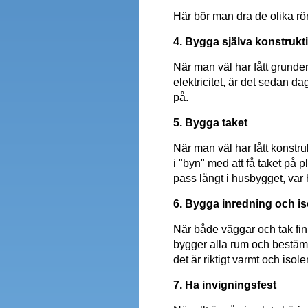
Här bör man dra de olika rör
4. Bygga själva konstrukt
När man väl har fått grunden 
elektricitet, är det sedan 
på.
5. Bygga taket
När man väl har fått konstr
i "byn" med att få taket på 
pass långt i husbygget, var 
6. Bygga inredning och is
När både väggar och tak finn
bygger alla rum och bestämm
det är riktigt varmt och isole
7. Ha invigningsfest