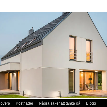
novera
Kostnader
Några saker att tänka på
Blogg