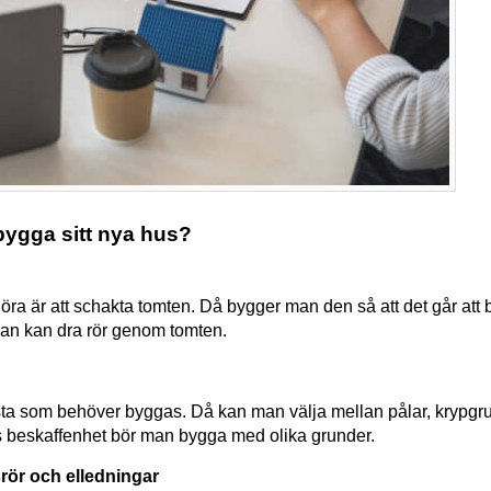
t bygga sitt nya hus?
ra är att schakta tomten. Då bygger man den så att det går att 
an kan dra rör genom tomten.
sta som behöver byggas. Då kan man välja mellan pålar, krypgru
s beskaffenhet bör man bygga med olika grunder.
srör och elledningar