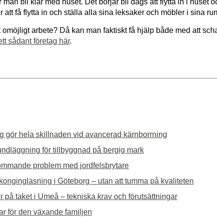
r man bli klar med huset. Det börjar bli dags att flytta in i huset o
 att få flytta in och ställa alla sina leksaker och möbler i sina ru
tt omöjligt arbete? Då kan man faktiskt få hjälp både med att sc
tt sådant företag här
.
g gör hela skillnaden vid avancerad kärnborrning
undläggning för tillbyggnad på bergig mark
ommande problem med jordfelsbrytare
alkonginglasning i Göteborg – utan att tumma på kvaliteten
r på taket i Umeå – tekniska krav och förutsättningar
ar för den växande familjen