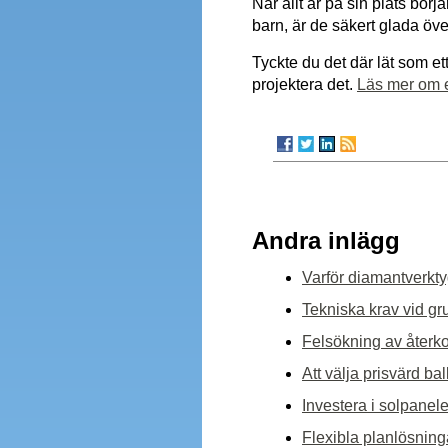
När allt är på sin plats börja
barn, är de säkert glada över
Tyckte du det där lät som e
projektera det.
Läs mer om e
Andra inlägg
Varför diamantverkty
Tekniska krav vid gr
Felsökning av återk
Att välja prisvärd b
Investera i solpanele
Flexibla planlösning